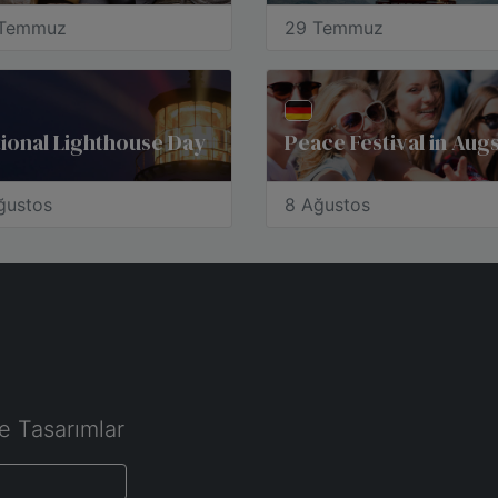
 Temmuz
29 Temmuz
ional Lighthouse Day
ğustos
8 Ağustos
e Tasarımlar