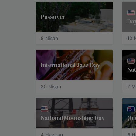
Passover
Day
8 Nisan
10 
International Jazz Day
Nat
30 Nisan
7 M
National Moonshine Day
Qu
4 Haziran
6 H