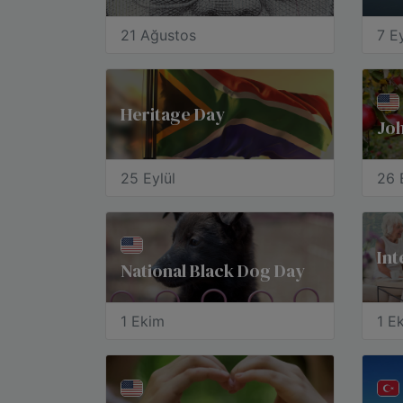
21 Ağustos
7 Ey
Heritage Day
Jo
25 Eylül
26 
National Black Dog Day
1 Ekim
1 E