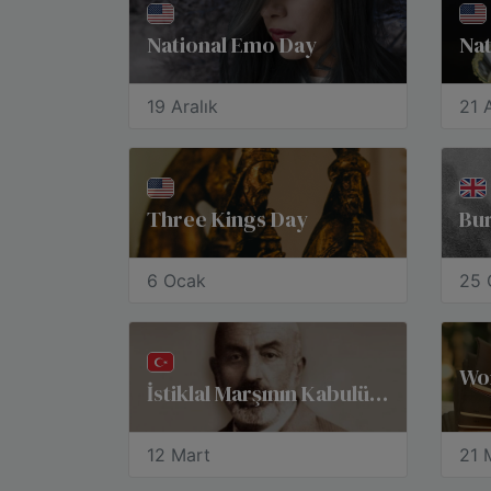
National Emo Day
Nat
19 Aralık
21 A
Three Kings Day
Bur
6 Ocak
25 
Wo
İstiklal Marşının Kabulü ve Mehmet Akif Ersoy’u Anma Günü
12 Mart
21 