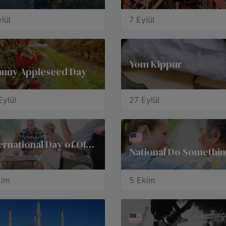
lül
7 Eylül
Yom Kippur
hnny Appleseed Day
Eylül
27 Eylül
​International Day of Older Persons
kim
5 Ekim