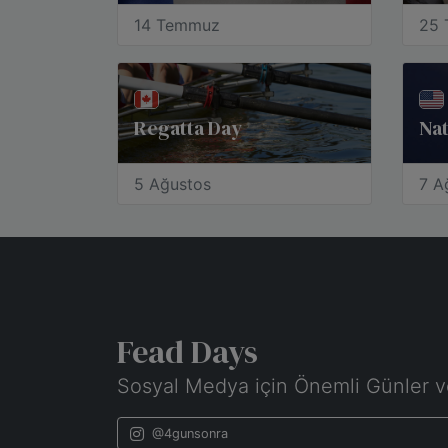
14 Temmuz
25
Regatta Day
Nat
5 Ağustos
7 A
Fead Days
Sosyal Medya için Önemli Günler v
@4gunsonra