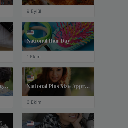
9 Eylül
National Hair Day
1 Ekim
National Do Something Nice Day
National Plus Size Appreciation Day
6 Ekim