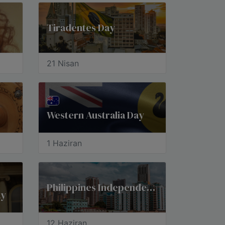
Tiradentes Day
21 Nisan
Western Australia Day
1 Haziran
Philippines Independence Day
ay
12 Haziran