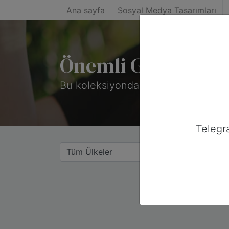
Ana sayfa
Sosyal Medya Tasarımları
Önemli Günler: Kü
Bu koleksiyonda 67 özel gün var.
Telegr