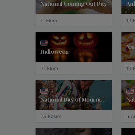
National Coming Out Day
11 Ekim
13 
Nat
Halloween
31 Ekim
10 
National Day of Mourning
Na
26 Kasım
6 Ar