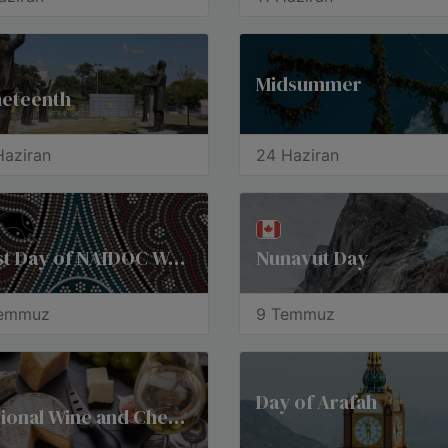
Midsummer
neteenth
Haziran
24 Haziran
First Day of NAIDOC Week
Nunavut Day
Temmuz
9 Temmuz
​Day of Arafah
National Wine and Cheese Day