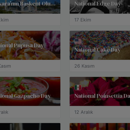
Ankara’nın Başkent Oluşu
National Edge Day
Ekim
17 Ekim
ional Pupusa Day
National Cake Day
Kasım
26 Kasım
tional Gazpacho Day
National Poinsettia D
alık
12 Aralık