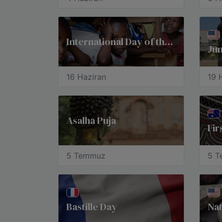
International Day of the African Child
Ju
16 Haziran
19 
Asalha Puja
5 Temmuz
5 
Bastille Day