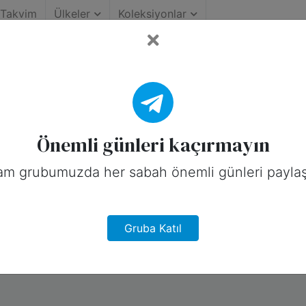
Takvim
Ülkeler
Koleksiyonlar
ltürel
Önemli günleri kaçırmayın
am grubumuzda her sabah önemli günleri paylaş
Gruba Katıl