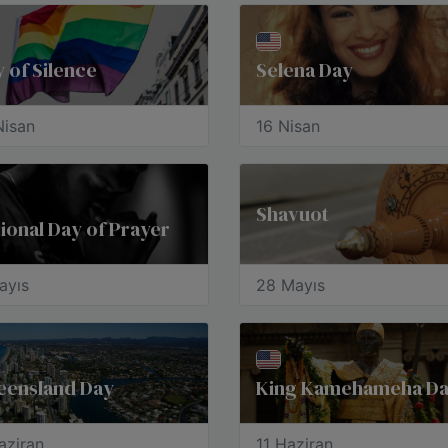
 of Silence
Selena Day
Nisan
16 Nisan
Shavuot
ional Day of Prayer
ayıs
28 Mayıs
eensland Day
King Kamehameha D
aziran
11 Haziran