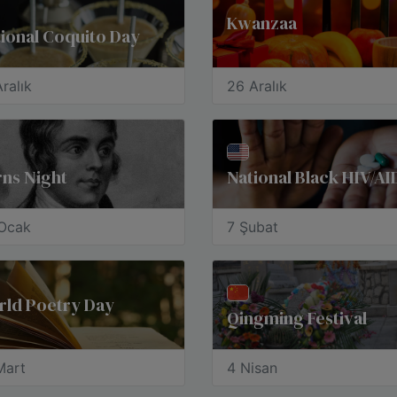
Kwanzaa
ional Coquito Day
ralık
26 Aralık
ns Night
Ocak
7 Şubat
rld Poetry Day
Qingming Festival
Mart
4 Nisan