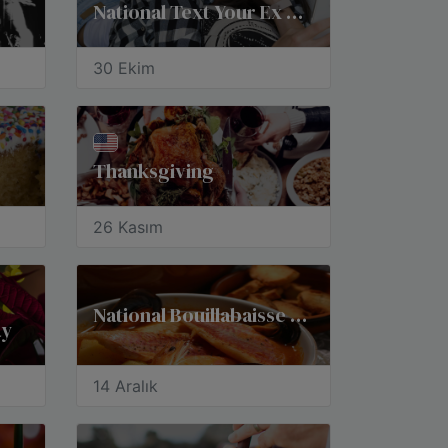
National Text Your Ex Day
30 Ekim
Thanksgiving
26 Kasım
National Bouillabaisse Day
ay
14 Aralık