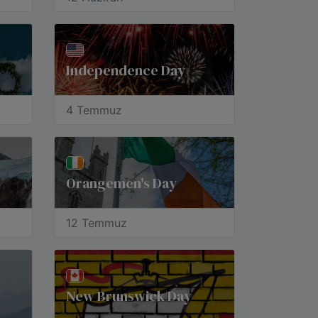
Independence Day
4 Temmuz
Orangemen's Day
12 Temmuz
New Brunswick Day