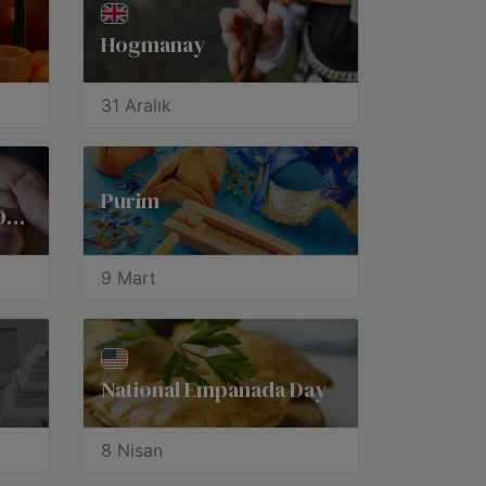
Hogmanay
31 Aralık
Purim
National Black HIV/AIDS Awareness Day
9 Mart
National Empanada Day
8 Nisan