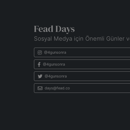
Fead Days
Sosyal Medya için Önemli Günler v
@4gunsonra
@4gunsonra
@4gunsonra
days@fead.co