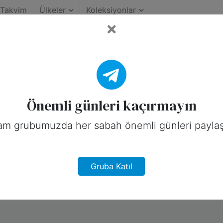
Takvim
Ülkeler
Koleksiyonlar
ihinin Önemli Günleri (Av
stralya için sosyal medyada paylaşabile
Önemli günleri kaçırmayın
am grubumuzda her sabah önemli günleri paylaş
Gruba Katıl