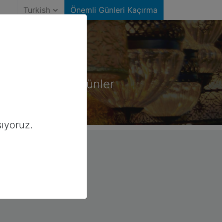
Turkish
Önemli Günleri Kaçırma
ustralya)
ceğiniz önemli günler
ıyoruz.