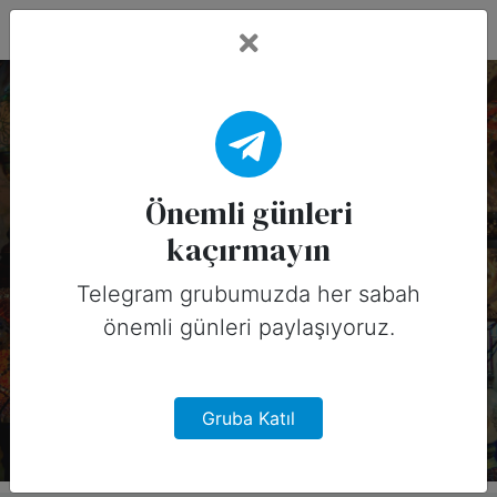
Fead Days
18 Aralık, 2025
Tarihinin Önemli
Önemli günleri
kaçırmayın
Günleri (Avustralya)
Telegram grubumuzda her sabah
18 Aralık, 2025 tarihinde Avustralya
önemli günleri paylaşıyoruz.
için sosyal medyada
paylaşabileceğiniz önemli günler
Gruba Katıl