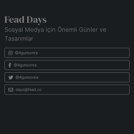
Fead Days
Sosyal Medya için Önemli Günler ve
Tasarımlar
@4gunsonra
@4gunsonra
@4gunsonra
days@fead.co