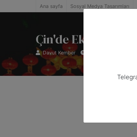
Ana sayfa
Sosyal Medya Tasarımları
Çin'de Ekim Ayını
Davut Kember
6 yıl önce
Telegr