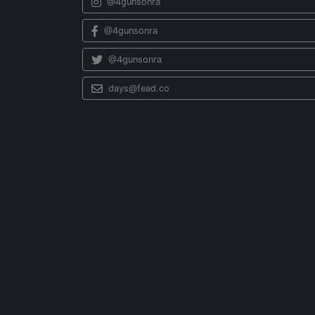
@4gunsonra
@4gunsonra
@4gunsonra
days@fead.co