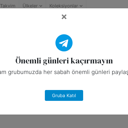
Takvim
Ülkeler
Koleksiyonlar
n Önemli Günleri
Önemli günleri kaçırmayın
am grubumuzda her sabah önemli günleri paylaş
Gruba Katıl