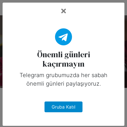
Fead Days
Meksika'da Aralık
Ayının Önemli Günleri
Önemli günleri
kaçırmayın
Davut Kember
6 yıl önce
Telegram grubumuzda her sabah
önemli günleri paylaşıyoruz.
Gruba Katıl