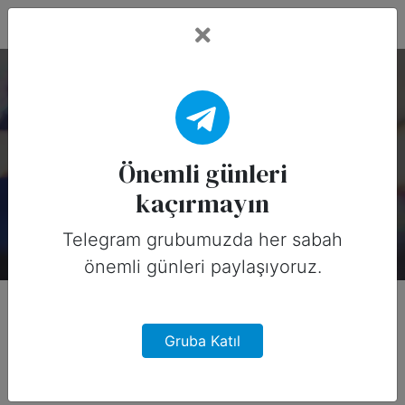
Fead Days
İngiltere'de Temmuz
Ayının Önemli Günleri
Önemli günleri
kaçırmayın
Davut Kember
6 yıl önce
Telegram grubumuzda her sabah
önemli günleri paylaşıyoruz.
Gruba Katıl