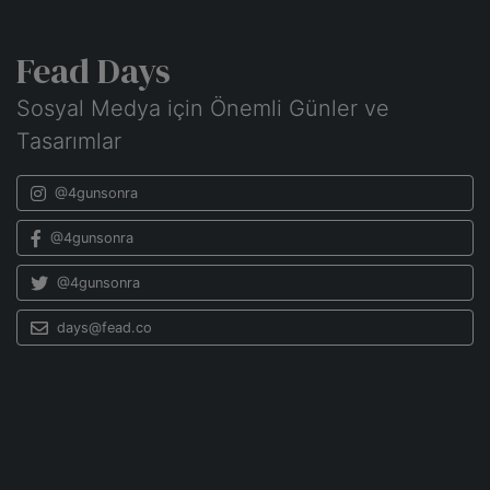
Fead Days
Sosyal Medya için Önemli Günler ve
Tasarımlar
@4gunsonra
@4gunsonra
@4gunsonra
days@fead.co