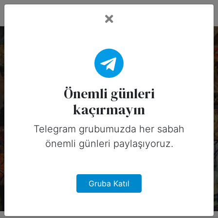
Fead Days
20 Mayıs, 2025
Tarihinin Önemli
Önemli günleri
kaçırmayın
Günleri (Kanada)
Telegram grubumuzda her sabah
20 Mayıs, 2025 tarihinde Kanada için
önemli günleri paylaşıyoruz.
sosyal medyada paylaşabileceğiniz
önemli günler
Gruba Katıl