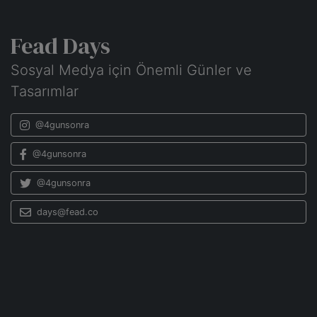
Fead Days
Sosyal Medya için Önemli Günler ve
Tasarımlar
@4gunsonra
@4gunsonra
@4gunsonra
days@fead.co