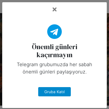
Fead Days
8 Aralık, 2025
Tarihinin Önemli
Önemli günleri
kaçırmayın
Günleri (Kanada)
Telegram grubumuzda her sabah
8 Aralık, 2025 tarihinde Kanada için
önemli günleri paylaşıyoruz.
sosyal medyada paylaşabileceğiniz
önemli günler
Gruba Katıl