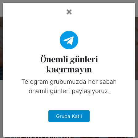
Fead Days
Önemli Günler: Takdir
Bu koleksiyonda 7 özel gün var.
Önemli günleri
kaçırmayın
Telegram grubumuzda her sabah
önemli günleri paylaşıyoruz.
Gruba Katıl
Cow Appreciation Day