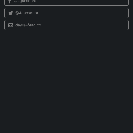
@4gunsonra
@4gunsonra
days@fead.co