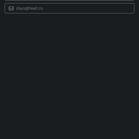
days@fead.co