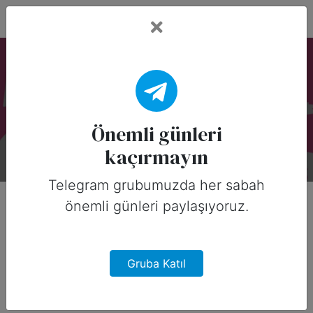
Fead Days
Önemli Günler: Film
Bu koleksiyonda 1 özel gün var.
Önemli günleri
kaçırmayın
Telegram grubumuzda her sabah
önemli günleri paylaşıyoruz.
Gruba Katıl