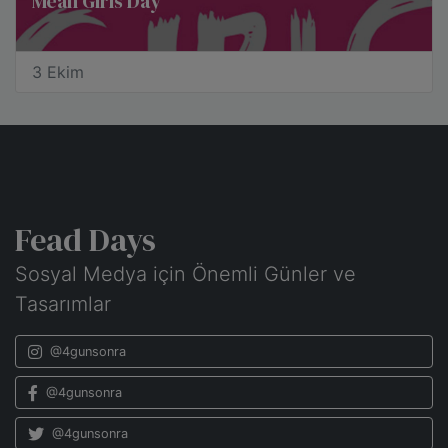
Mean Girls Day
3 Ekim
Fead Days
Sosyal Medya için Önemli Günler ve
Tasarımlar
@4gunsonra
@4gunsonra
@4gunsonra