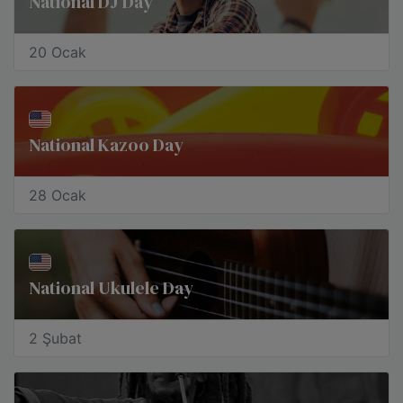
National DJ Day
20 Ocak
National Kazoo Day
28 Ocak
National Ukulele Day
2 Şubat