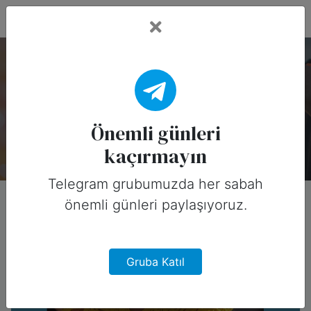
Fead Days
Önemli Günler: Müzik
Bu koleksiyonda 30 özel gün var.
Önemli günleri
kaçırmayın
Telegram grubumuzda her sabah
önemli günleri paylaşıyoruz.
Gruba Katıl
Beyoncé’s Birthday