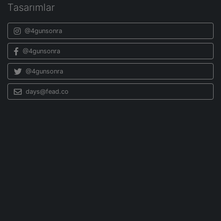
Tasarımlar
@4gunsonra
@4gunsonra
@4gunsonra
days@fead.co