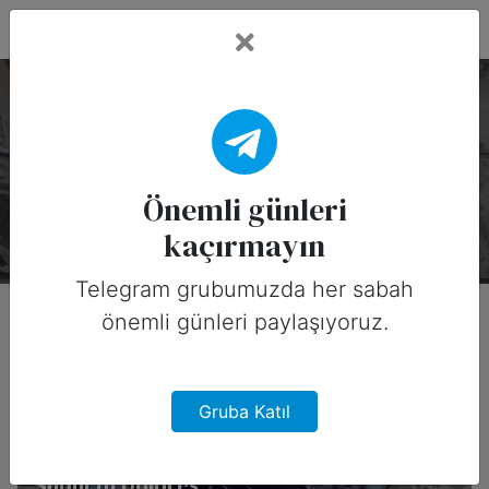
Fead Days
Önemli Günler: Parti
Bu koleksiyonda 2 özel gün var.
Önemli günleri
kaçırmayın
Telegram grubumuzda her sabah
önemli günleri paylaşıyoruz.
Gruba Katıl
Shout of Dolores