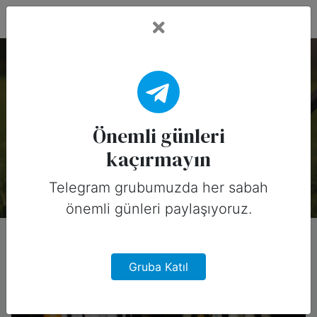
Fead Days
Önemli Günler: Spor
Dalları
Önemli günleri
kaçırmayın
Bu koleksiyonda 21 özel gün var.
Telegram grubumuzda her sabah
önemli günleri paylaşıyoruz.
Gruba Katıl