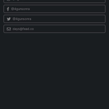
@4gunsonra
@4gunsonra
days@fead.co