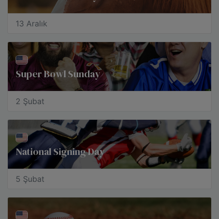
13 Aralık
Super Bowl Sunday
2 Şubat
National Signing Day
5 Şubat