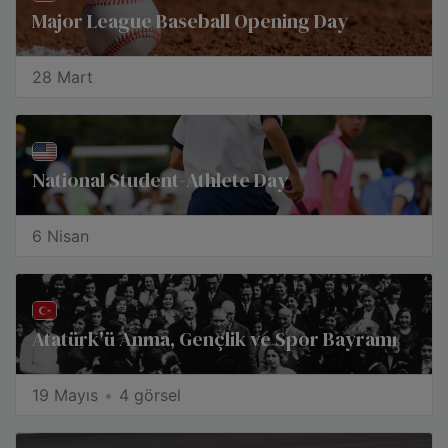
Major League Baseball Opening Day
28 Mart
National Student-Athlete Day
6 Nisan
Atatürk'ü Anma, Gençlik ve Spor Bayramı
19 Mayıs
4 görsel