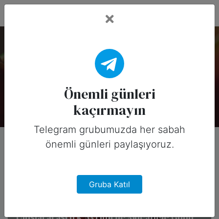
Fead Days
Önemli Günler: BM
Bu koleksiyonda 8 özel gün var.
Önemli günleri
kaçırmayın
Telegram grubumuzda her sabah
önemli günleri paylaşıyoruz.
Gruba Katıl
Uluslararası Irk Ayrımı İle Mücadele Günü