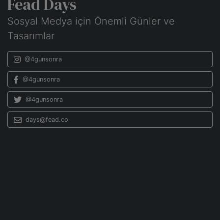
Fead Days
Sosyal Medya için Önemli Günler ve
Tasarımlar
@4gunsonra
@4gunsonra
@4gunsonra
days@fead.co