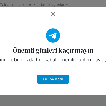
Takvim
Ülkeler
Koleksiyonlar
rap
Önemli günleri kaçırmayın
am grubumuzda her sabah önemli günleri paylaş
Gruba Katıl