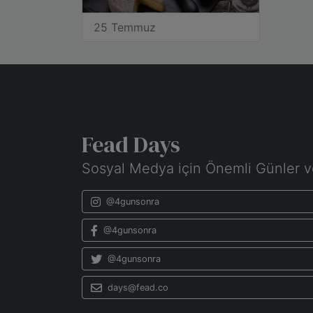
25 Temmuz
Fead Days
Sosyal Medya için Önemli Günler v
@4gunsonra
@4gunsonra
@4gunsonra
days@fead.co