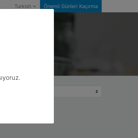
Turkish
Önemli Günleri Kaçırma
ıyoruz.