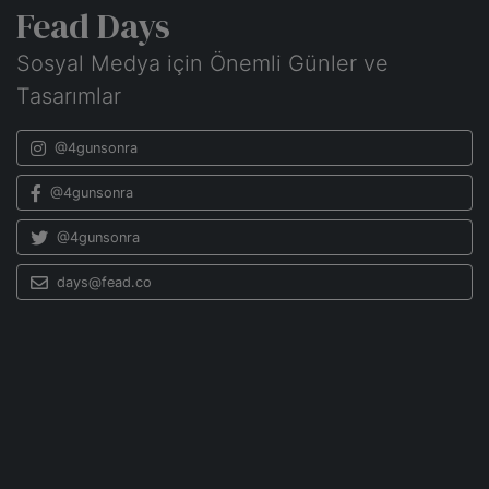
Fead Days
Sosyal Medya için Önemli Günler ve
Tasarımlar
@4gunsonra
@4gunsonra
@4gunsonra
days@fead.co