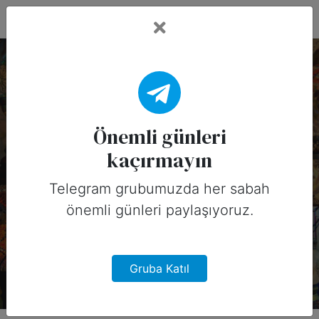
Fead Days
22 Kasım, 2025
Tarihinin Önemli
Önemli günleri
kaçırmayın
Günleri (Amerika)
Telegram grubumuzda her sabah
22 Kasım, 2025 tarihinde Amerika
önemli günleri paylaşıyoruz.
için sosyal medyada
paylaşabileceğiniz önemli günler
Gruba Katıl