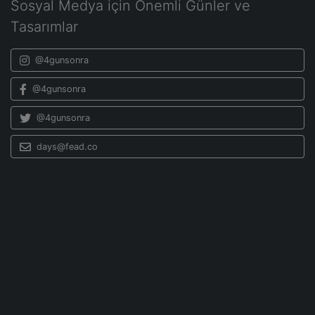
Sosyal Medya için Önemli Günler ve
Tasarımlar
@4gunsonra
@4gunsonra
@4gunsonra
days@fead.co