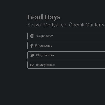
Fead Days
Sosyal Medya için Önemli Günler v
@4gunsonra
@4gunsonra
@4gunsonra
days@fead.co