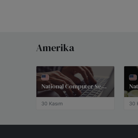
Amerika
National Computer Security Day
Nat
30 Kasım
30 