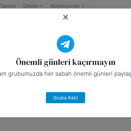
Takvim
Ülkeler
Koleksiyonlar
rihinin Önemli Günleri (
rika için sosyal medyada paylaşabilece
Önemli günleri kaçırmayın
am grubumuzda her sabah önemli günleri paylaş
Gruba Katıl