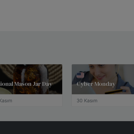
ional Mason Jar Day
Cyber Monday
Kasım
30 Kasım