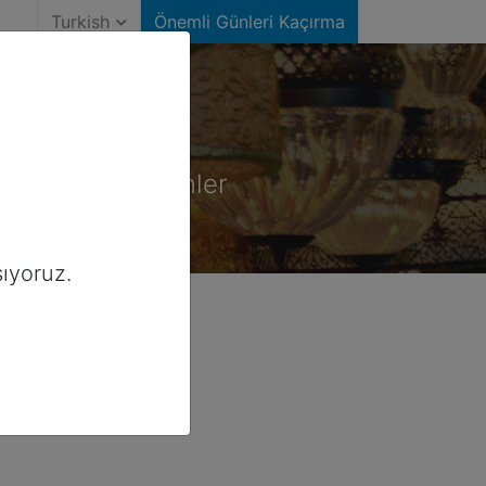
Turkish
Önemli Günleri Kaçırma
Amerika)
ğiniz önemli günler
ıyoruz.