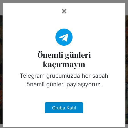
Fead Days
21 Aralık, 2025
Tarihinin Önemli
Önemli günleri
kaçırmayın
Günleri (Amerika)
Telegram grubumuzda her sabah
21 Aralık, 2025 tarihinde Amerika
önemli günleri paylaşıyoruz.
için sosyal medyada
paylaşabileceğiniz önemli günler
Gruba Katıl