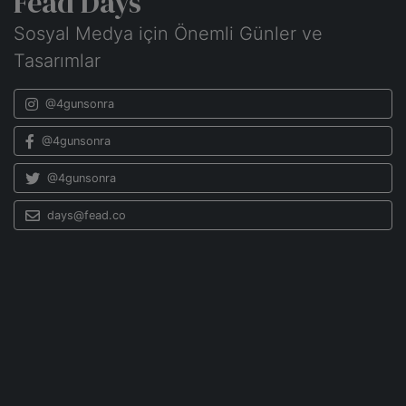
Fead Days
Sosyal Medya için Önemli Günler ve
Tasarımlar
@4gunsonra
@4gunsonra
@4gunsonra
days@fead.co