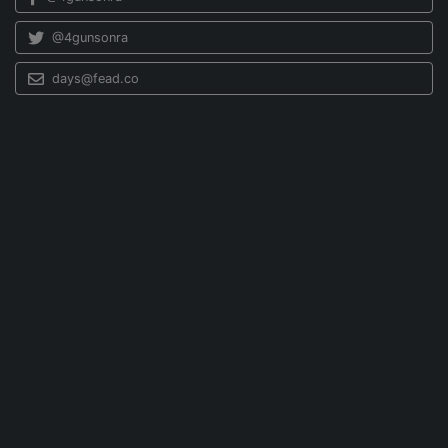
@4gunsonra
days@fead.co