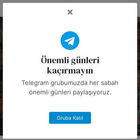
Fead Days
11 Ocak, 2026 Tarihinin
Önemli Günleri
Önemli günleri
kaçırmayın
(Amerika)
Telegram grubumuzda her sabah
11 Ocak, 2026 tarihinde Amerika için
önemli günleri paylaşıyoruz.
sosyal medyada paylaşabileceğiniz
önemli günler
Gruba Katıl