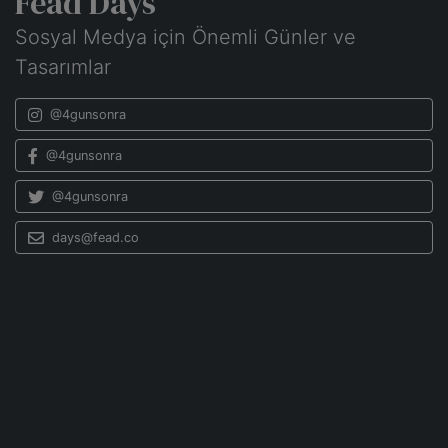
Fead Days
Sosyal Medya için Önemli Günler ve
Tasarımlar
@4gunsonra
@4gunsonra
@4gunsonra
days@fead.co