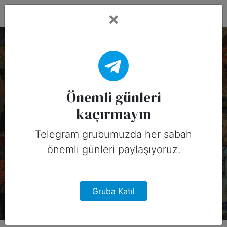
Fead Days
3 Şubat, 2026 Tarihinin
Önemli Günleri
Önemli günleri
kaçırmayın
(Amerika)
Telegram grubumuzda her sabah
3 Şubat, 2026 tarihinde Amerika için
önemli günleri paylaşıyoruz.
sosyal medyada paylaşabileceğiniz
önemli günler
Gruba Katıl