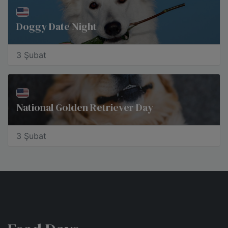
Doggy Date Night
3 Şubat
National Golden Retriever Day
3 Şubat