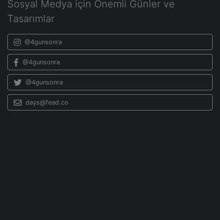
Sosyal Medya için Önemli Günler ve
Tasarımlar
@4gunsonra
@4gunsonra
@4gunsonra
days@fead.co