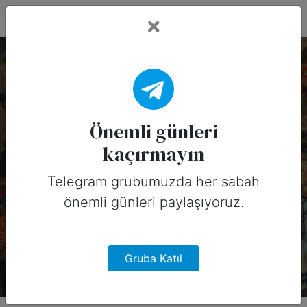
Fead Days
5 Mart, 2026 Tarihinin
Önemli Günleri
Önemli günleri
kaçırmayın
(Amerika)
Telegram grubumuzda her sabah
5 Mart, 2026 tarihinde Amerika için
önemli günleri paylaşıyoruz.
sosyal medyada paylaşabileceğiniz
önemli günler
Gruba Katıl