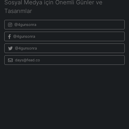
Sosyal Medya için Önemli Günler ve
Tasarımlar
@4gunsonra
@4gunsonra
@4gunsonra
days@fead.co