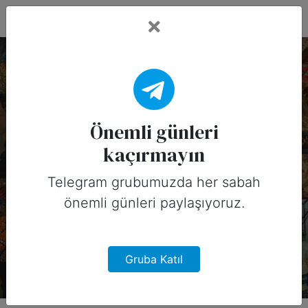
Fead Days
13 Mart, 2026 Tarihinin
Önemli Günleri
Önemli günleri
kaçırmayın
(Amerika)
Telegram grubumuzda her sabah
13 Mart, 2026 tarihinde Amerika için
önemli günleri paylaşıyoruz.
sosyal medyada paylaşabileceğiniz
önemli günler
Gruba Katıl