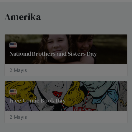
Amerika
National Brothers and Sisters Day
2 Mayıs
Free Comic Book Day
2 Mayıs