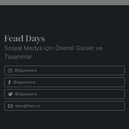
Fead Days
Sosyal Medya için Önemli Günler ve
Tasarımlar
@4gunsonra
@4gunsonra
@4gunsonra
days@fead.co