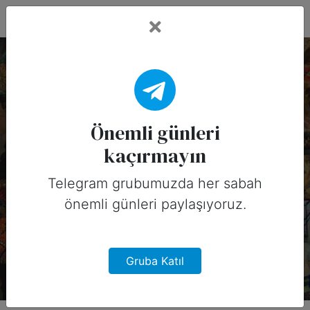
Fead Days
2 Mayıs, 2026 Tarihinin
Önemli Günleri
Önemli günleri
kaçırmayın
(Amerika)
Telegram grubumuzda her sabah
2 Mayıs, 2026 tarihinde Amerika için
önemli günleri paylaşıyoruz.
sosyal medyada paylaşabileceğiniz
önemli günler
Gruba Katıl