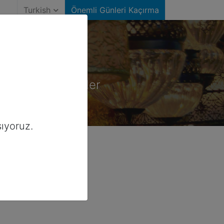
Turkish
Önemli Günleri Kaçırma
erika)
iniz önemli günler
ıyoruz.