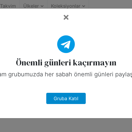
Takvim
Ülkeler
Koleksiyonlar
ihinin Önemli Günleri (Am
rika için sosyal medyada paylaşabileceğ
Önemli günleri kaçırmayın
am grubumuzda her sabah önemli günleri paylaş
Gruba Katıl