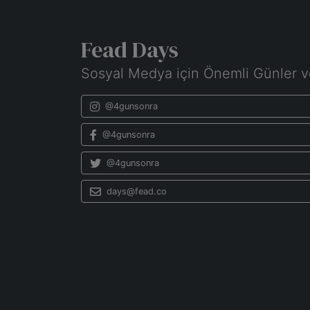
Fead Days
Sosyal Medya için Önemli Günler v
@4gunsonra
@4gunsonra
@4gunsonra
days@fead.co