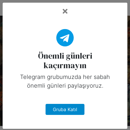
Fead Days
13 Mayıs, 2026
Tarihinin Önemli
Önemli günleri
kaçırmayın
Günleri (Amerika)
Telegram grubumuzda her sabah
13 Mayıs, 2026 tarihinde Amerika
önemli günleri paylaşıyoruz.
için sosyal medyada
paylaşabileceğiniz önemli günler
Gruba Katıl