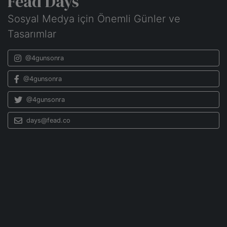
Fead Days
Sosyal Medya için Önemli Günler ve
Tasarımlar
@4gunsonra
@4gunsonra
@4gunsonra
days@fead.co