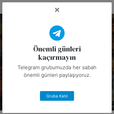
Fead Days
18 Mayıs, 2026
Tarihinin Önemli
Önemli günleri
kaçırmayın
Günleri (Amerika)
Telegram grubumuzda her sabah
18 Mayıs, 2026 tarihinde Amerika
önemli günleri paylaşıyoruz.
için sosyal medyada
paylaşabileceğiniz önemli günler
Gruba Katıl