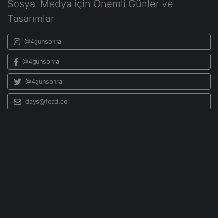
Sosyal Medya için Önemli Günler ve
Tasarımlar
@4gunsonra
@4gunsonra
@4gunsonra
days@fead.co