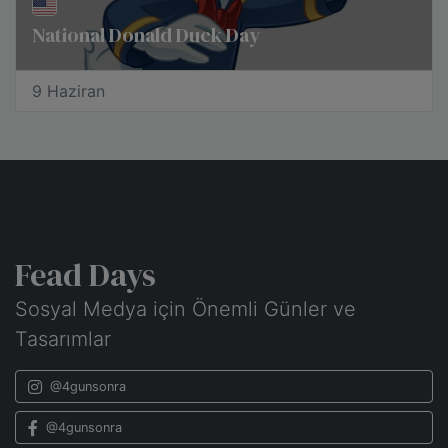
National Donald Duck Day
9 Haziran
Fead Days
Sosyal Medya için Önemli Günler ve
Tasarımlar
@4gunsonra
@4gunsonra