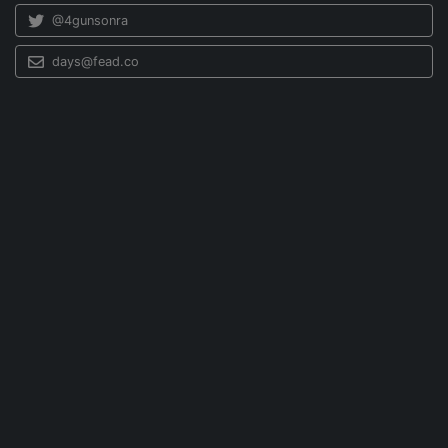
@4gunsonra
days@fead.co