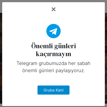
Fead Days
9 Haziran, 2026
Tarihinin Önemli
Önemli günleri
kaçırmayın
Günleri (Amerika)
Telegram grubumuzda her sabah
9 Haziran, 2026 tarihinde Amerika
önemli günleri paylaşıyoruz.
için sosyal medyada
paylaşabileceğiniz önemli günler
Gruba Katıl