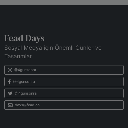
Fead Days
Sosyal Medya için Önemli Günler ve
Tasarımlar
@4gunsonra
@4gunsonra
@4gunsonra
days@fead.co