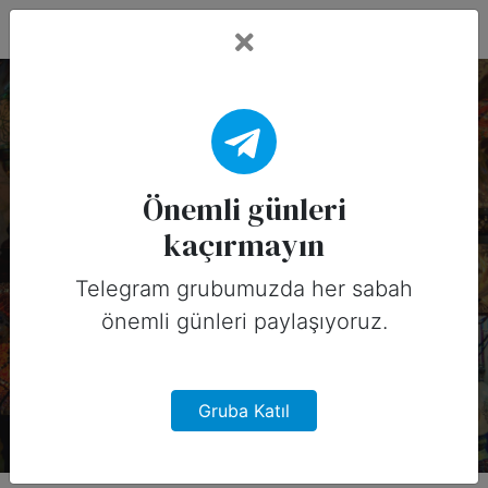
Fead Days
11 Haziran, 2026
Tarihinin Önemli
Önemli günleri
kaçırmayın
Günleri (Amerika)
Telegram grubumuzda her sabah
11 Haziran, 2026 tarihinde Amerika
önemli günleri paylaşıyoruz.
için sosyal medyada
paylaşabileceğiniz önemli günler
Gruba Katıl