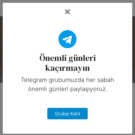
Fead Days
National Brush Day — 1
Kasım
Önemli günleri
kaçırmayın
Hakkında
Tarihçe
Tasarımlar
0
Telegram grubumuzda her sabah
önemli günleri paylaşıyoruz.
Ne zaman?
2 ay sonra
Gruba Katıl