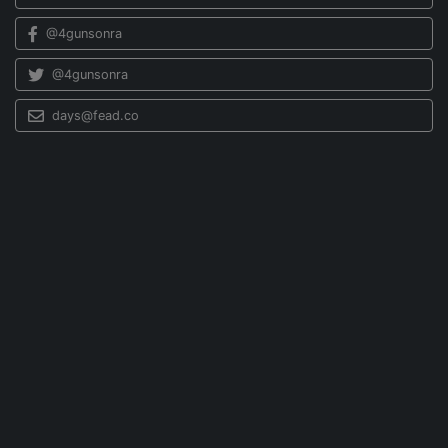
@4gunsonra
@4gunsonra
days@fead.co