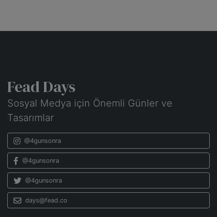
Fead Days
Sosyal Medya için Önemli Günler ve
Tasarımlar
@4gunsonra
@4gunsonra
@4gunsonra
days@fead.co