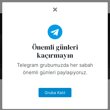
Fead Days
National Day of Prayer
için Sosyal Medya
Önemli günleri
Tasarımları
kaçırmayın
Telegram grubumuzda her sabah
önemli günleri paylaşıyoruz.
Hakkında
Tarihçe
Tasarımlar
0
Gruba Katıl