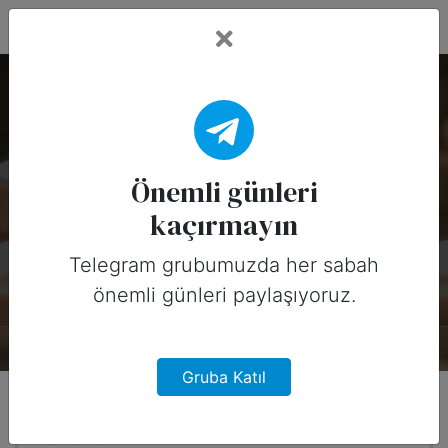
Fead Days
National Pregnancy
and Infant Loss
Önemli günleri
Remembrance Day —
kaçırmayın
15 Ekim
Telegram grubumuzda her sabah
önemli günleri paylaşıyoruz.
Hakkında
Tarihçe
Tasarımlar
0
Gruba Katıl
Ne zaman?