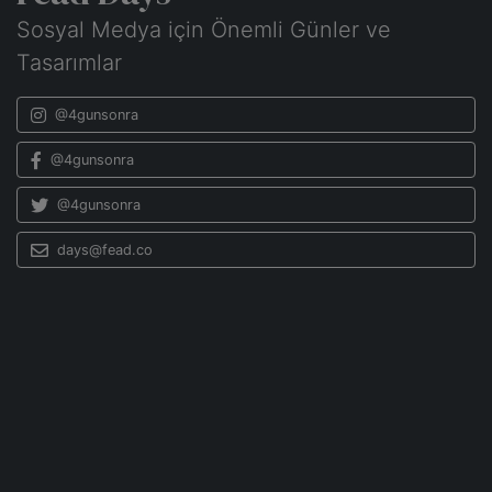
Sosyal Medya için Önemli Günler ve
Tasarımlar
@4gunsonra
@4gunsonra
@4gunsonra
days@fead.co